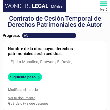
México
Menú
Contrato de Cesión Temporal de
INICIO
Derechos Patrimoniales de Autor
DOCUMENTOS
Progreso:
0%
FAQ
Nombre de la obra cuyos derechos
patrimoniales serán cedidos:
MI CUENTA
Siguiente paso
Modificar el modelo
Ver tu documento