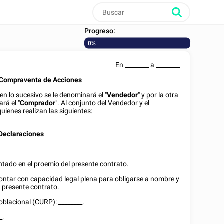
Progreso:
0%
En
________
a
________
 Compraventa de Acciones
 en lo sucesivo se le denominará el "
Vendedor
" y por la otra
rá el "
Comprador
". Al conjunto del Vendedor y el
 quienes realizan las siguientes:
Declaraciones
tado en el proemio del presente contrato.
contar con capacidad legal plena para obligarse a nombre y
l presente contrato.
Poblacional (CURP):
________
.
_
.