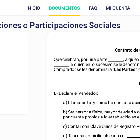
INICIO
DOCUMENTOS
FAQ
MI CUENTA
iones o Participaciones Sociales
:
Contrato de
Que celebran, por una parte
________
, a quien
________
, a quien en lo sucesivo se le denomina
Comprador se les denominará "
Las Partes
",
I.-
Declara el Vendedor:
a) Llamarse tal y como ha quedado asen
b) Ser persona física, mayor de edad y 
por cuenta propios a lo establecido en e
c) Contar con Clave Única de Registro 
d) Tener su domicilio ubicado en:
_______