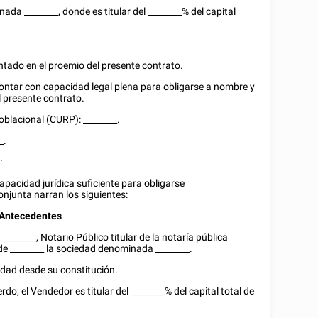
minada
________
, donde es titular del
________
% del capital
tado en el proemio del presente contrato.
contar con capacidad legal plena para obligarse a nombre y
l presente contrato.
Poblacional (CURP):
________
.
_
.
:
acidad jurídica suficiente para obligarse
njunta narran los siguientes:
Antecedentes
.
________
, Notario Público titular de la notaría pública
 de
________
la sociedad denominada
________
.
edad desde su constitución.
rdo, el Vendedor es titular del
________
% del capital total de