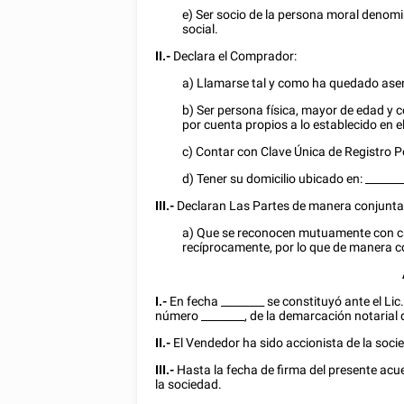
e) Ser socio de la persona moral deno
social.
II.-
Declara el Comprador:
a) Llamarse tal y como ha quedado asen
b) Ser persona física, mayor de edad y 
por cuenta propios a lo establecido en e
c) Contar con Clave Única de Registro 
d) Tener su domicilio ubicado en:
_______
III.-
Declaran Las Partes de manera conjunta
a) Que se reconocen mutuamente con cap
recíprocamente, por lo que de manera co
I.-
En fecha
________
se constituyó ante el Lic
número
________
, de la demarcación notarial
II.-
El Vendedor ha sido accionista de la soci
III.-
Hasta la fecha de firma del presente acue
la sociedad.