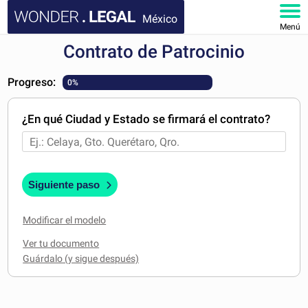
México
Menú
Contrato de Patrocinio
INICIO
Progreso:
0%
DOCUMENTOS
¿En qué Ciudad y Estado se firmará el contrato?
FAQ
MI CUENTA
Siguiente paso
Modificar el modelo
Ver tu documento