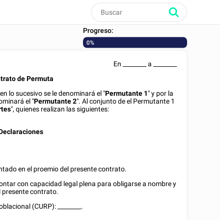
Progreso:
0%
En
________
a
________
trato de Permuta
 en lo sucesivo se le denominará el "
Permutante 1
" y por la
ominará el "
Permutante 2
". Al conjunto de el Permutante 1
rtes
", quienes realizan las siguientes:
Declaraciones
tado en el proemio del presente contrato.
contar con capacidad legal plena para obligarse a nombre y
l presente contrato.
Poblacional (CURP):
________
.