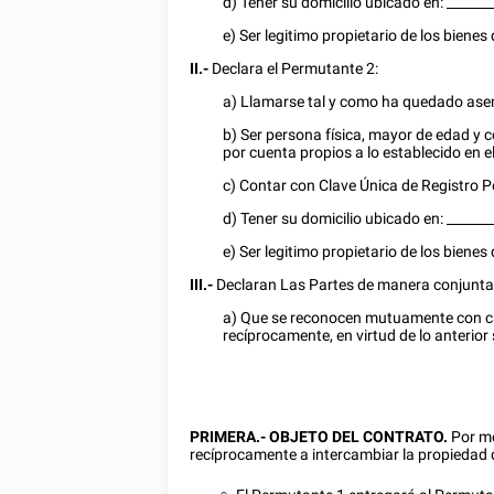
d) Tener su domicilio ubicado en:
_______
e) Ser legitimo propietario de los bien
II.-
Declara el Permutante 2:
a) Llamarse tal y como ha quedado asen
b) Ser persona física, mayor de edad y 
por cuenta propios a lo establecido en e
c) Contar con Clave Única de Registro 
d) Tener su domicilio ubicado en:
_______
e) Ser legitimo propietario de los bien
III.-
Declaran Las Partes de manera conjunta
a) Que se reconocen mutuamente con cap
recíprocamente, en virtud de lo anterior
PRIMERA.- OBJETO DEL CONTRATO.
Por me
recíprocamente a intercambiar la propiedad d