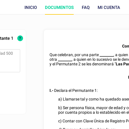
INICIO
DOCUMENTOS
FAQ
MI CUENTA
tante 1
?
Con
Que celebran, por una parte
________
, a quien
otra
________
, a quien en lo sucesivo se le den
y el Permutante 2 se les denominará "
Las Pa
I.-
Declara el Permutante 1:
a) Llamarse tal y como ha quedado asen
b) Ser persona física, mayor de edad y 
por cuenta propios a lo establecido en e
c) Contar con Clave Única de Registro 