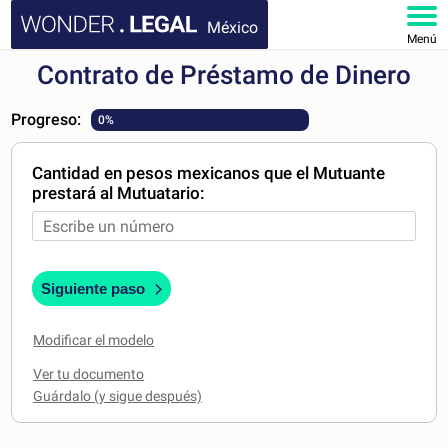
México
Menú
Contrato de Préstamo de Dinero
INICIO
Progreso:
0%
DOCUMENTOS
Cantidad en pesos mexicanos que el Mutuante
FAQ
prestará al Mutuatario:
MI CUENTA
Siguiente paso
Modificar el modelo
Ver tu documento