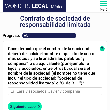
México
Menú
Contrato de sociedad de
INICIO
responsabilidad limitada
DOCUMENTOS
Progreso:
0%
FAQ
Considerando que el nombre de la sociedad
?
deberá de incluir el nombre o apellido de uno o
MI CUENTA
más socios y se le añadirá las palabras "y
compañía", o su equivalente (por ejemplo: e
hijos, y asociados, entre otros); ¿cuál será el
nombre de la sociedad (el nombre no tiene que
incluir el tipo de sociedad: "Sociedad de
responsabilidad limitada" o "S. de R. L.")?
Siguiente paso