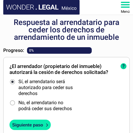
México
Menú
Respuesta al arrendatario para
INICIO
ceder los derechos de
arrendamiento de un inmueble
DOCUMENTOS
Progreso:
0%
FAQ
¿El arrendador (propietario del inmueble)
?
MI CUENTA
autorizará la cesión de derechos solicitada?
Sí, el arrendatario será
autorizado para ceder sus
derechos
No, el arrendatario no
podrá ceder sus derechos
Siguiente paso