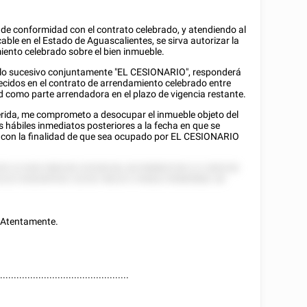
 de conformidad con el contrato celebrado, y atendiendo al
icable en el Estado de
Aguascalientes
, se sirva autorizar la
iento celebrado sobre el bien inmueble.
lo sucesivo conjuntamente "EL CESIONARIO", responderá
ecidos en el contrato de arrendamiento celebrado entre
d como parte arrendadora en el plazo de vigencia restante.
ferida, me comprometo a desocupar el inmueble objeto del
as hábiles inmediatos posteriores a la fecha en que se
ud, con la finalidad de que sea ocupado por EL CESIONARIO
55 22 828 288228 22528228, 82258882228 2/2 285228
2222 828285552 22252 58225 2 85822 85885882 28
Atentamente.
................................................
________