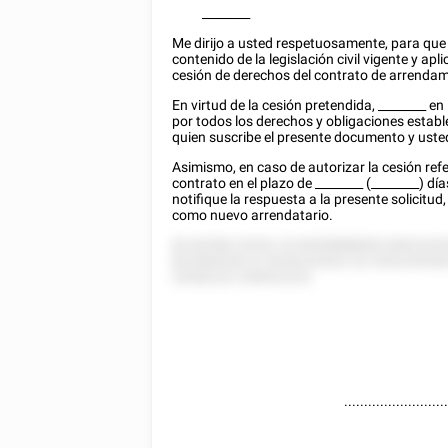
________
Me dirijo a usted respetuosamente, para que
contenido de la legislación civil vigente y apl
cesión de derechos del contrato de arrendam
En virtud de la cesión pretendida,
________
en 
por todos los derechos y obligaciones establ
quien suscribe el presente documento y uste
Asimismo, en caso de autorizar la cesión re
contrato en el plazo de
________
(________) dí
notifique la respuesta a la presente solicit
como nuevo arrendatario.
82 82558 22525, 52 8555888858 52822252
822585528 22 28 82225522 52 555225528
25282222 528522222.
.........................