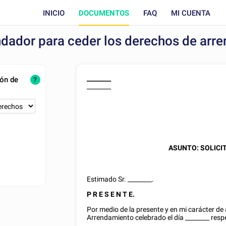
INICIO
DOCUMENTOS
FAQ
MI CUENTA
endador para ceder los derechos de ar
________
ión de
?
________
ASUNTO: SOLICI
Estimado Sr.
________
.
P R E S E N T E.
Por medio de la presente y en mi carácter de
Arrendamiento celebrado el día
________
respe