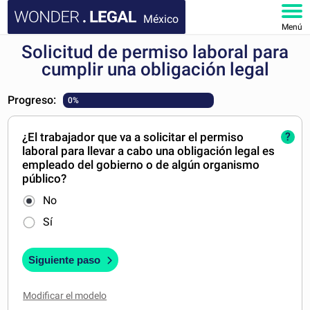
México
Menú
Solicitud de permiso laboral para
INICIO
cumplir una obligación legal
DOCUMENTOS
Progreso:
0%
FAQ
¿El trabajador que va a solicitar el permiso
?
laboral para llevar a cabo una obligación legal es
MI CUENTA
empleado del gobierno o de algún organismo
público?
No
Sí
Siguiente paso
Modificar el modelo