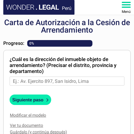
Perú
Menú
Carta de Autorización a la Cesión de
INICIO
Arrendamiento
DOCUMENTOS
Progreso:
0%
FAQ
¿Cuál es la dirección del inmueble objeto de
arrendamiento? (Precisar el distrito, provincia y
MI CUENTA
departamento)
Siguiente paso
Modificar el modelo
Ver tu documento