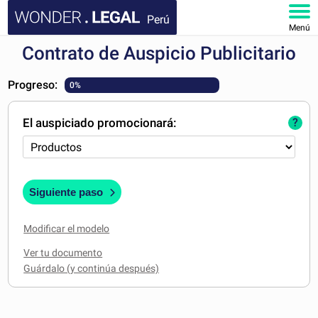
Perú
Menú
Contrato de Auspicio Publicitario
INICIO
Progreso:
0%
DOCUMENTOS
El auspiciado promocionará:
?
FAQ
MI CUENTA
Siguiente paso
Modificar el modelo
Ver tu documento