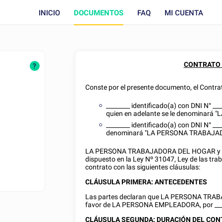
INICIO
DOCUMENTOS
FAQ
MI CUENTA
CONTRATO 
?
Conste por el presente documento, el Contrat
________
identificado(a) con
DNI
N°
___
quien en adelante se le denominará
________
identificado(a) con
DNI
N°
___
denominará "LA PERSONA TRABAJA
LA PERSONA TRABAJADORA DEL HOGAR y L
dispuesto en la Ley Nº 31047, Ley de las tra
contrato con las siguientes cláusulas:
CLÁUSULA PRIMERA: ANTECEDENTES
Las partes declaran que LA PERSONA TRAB
favor de LA PERSONA EMPLEADORA, por
__
CLÁUSULA SEGUNDA: DURACIÓN DEL CO