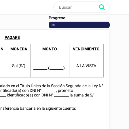
Progreso:
0%
PAGARÉ
ÓN
MONEDA
MONTO
VENCIMIENTO
Sol (S/)
A LA VISTA
________ (________)
lado en el Título Único de la Sección Segunda de la Ley N°
ntificado(a) con
DNI
N°
________
, prometo
____
identificado(a) con
DNI
N°
________
, la suma de S/
ansferencia bancaria en la siguiente cuenta: