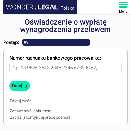
Polska
Menu
Oświadczenie o wypłatę
STRONA GŁÓWNA
wynagrodzenia przelewem
DOKUMENTY
Postęp:
0%
FAQ
Numer rachunku bankowego pracownika:
MOJE KONTO
Dalej
Edytuj wzór
Zobacz swój dokument