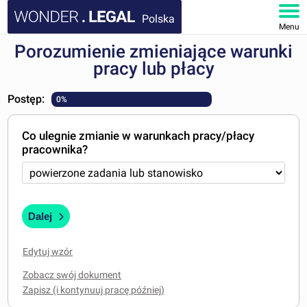
Polska
Menu
Porozumienie zmieniające warunki
STRONA GŁÓWNA
pracy lub płacy
DOKUMENTY
Postęp:
0%
FAQ
Co ulegnie zmianie w warunkach pracy/płacy
pracownika?
MOJE KONTO
Dalej
Edytuj wzór
Zobacz swój dokument