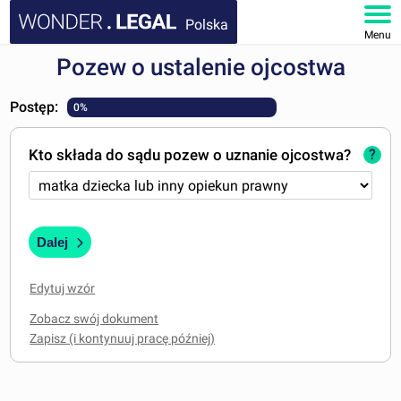
Polska
Menu
Pozew o ustalenie ojcostwa
STRONA GŁÓWNA
Postęp:
0%
DOKUMENTY
Kto składa do sądu pozew o uznanie ojcostwa?
?
FAQ
MOJE KONTO
Dalej
Edytuj wzór
Zobacz swój dokument