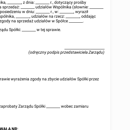
ika,
________
, z dnia:
________
r., dotyczący prośby
a sprzedaż:
________
udziałów Wspólnika (słownie: ________
 posiedzeniu w dniu:
________
r., w:
________
, wyraził
spólnika,
________
, udziałów na rzecz:
________
, oddając
 zgody na sprzedaż udziałów w Spółce
________
.
ządu Spółki:
________
w tej sprawie.
_______________________
(odręczny podpis przedstawiciela Zarządu)
rawie wyrażenia zgody na zbycie udziałów Spółki przez
zaprobaty Zarządu Spółki
________
wobec zamiaru
WAŁA NR:
________