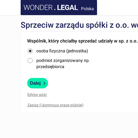
Polska
Sprzeciw zarządu spółki z o.o. 
Wspólnik, który chciałby sprzedać udziały w sp. z o.o.,
osoba fizyczna (jednostka)
podmiot zorganizowany np.
przedsiębiorca
Dalej
Edytuj wzór