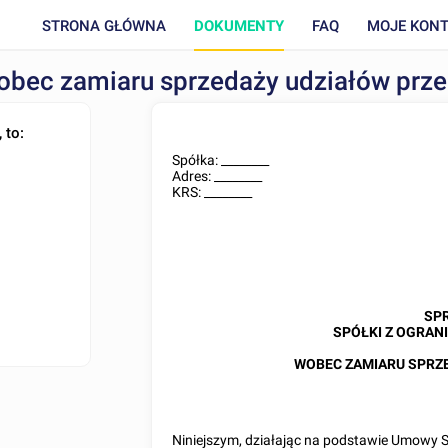
STRONA GŁÓWNA
DOKUMENTY
FAQ
MOJE KON
wobec zamiaru sprzedaży udziałów prz
 to:
Spółka:
________
Adres:
________
KRS:
________
SP
SPÓŁKI Z OGRAN
WOBEC ZAMIARU SPRZ
Niniejszym, działając na podstawie Umowy S