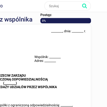
TO
Postęp:
ez wspólnika
0%
________
, dnia:
________
r.
Wspólnik:
________
Adres:
________
RZECIW ZARZĄDU
ICZONĄ ODPOWIEDZIALNOŚCIĄ
(
________
)
EDAŻY UDZIAŁÓW PRZEZ WSPÓLNIKA
półki z ograniczoną odpowiedzialnością:
________
,