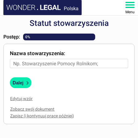
Polska
Menu
Statut stowarzyszenia
STRONA GŁÓWNA
Postęp:
0%
DOKUMENTY
Nazwa stowarzyszenia:
FAQ
MOJE KONTO
Dalej
Edytuj wzór
Zobacz swój dokument