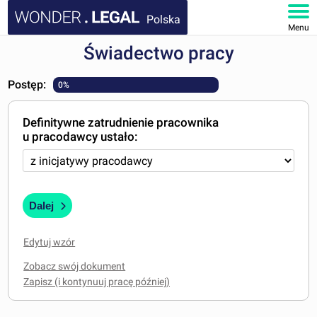
Polska
Menu
Świadectwo pracy
STRONA GŁÓWNA
Postęp:
0%
DOKUMENTY
Definitywne zatrudnienie pracownika
FAQ
u pracodawcy ustało:
MOJE KONTO
Dalej
Edytuj wzór
Zobacz swój dokument