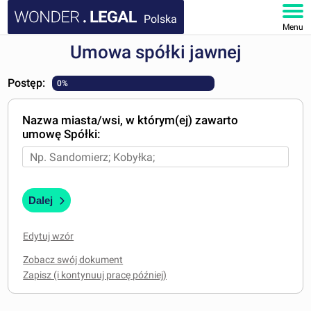
Polska
Menu
Umowa spółki jawnej
STRONA GŁÓWNA
Postęp:
0%
DOKUMENTY
Nazwa miasta/wsi, w którym(ej) zawarto
FAQ
umowę Spółki:
MOJE KONTO
Dalej
Edytuj wzór
Zobacz swój dokument