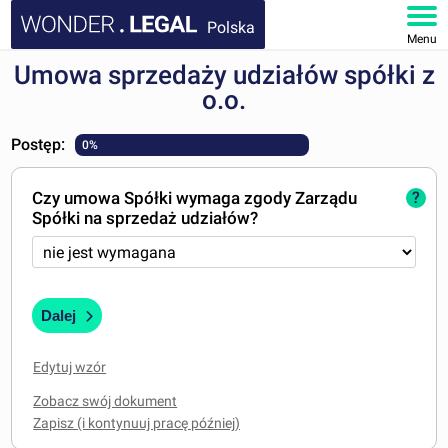
Polska
Menu
Umowa sprzedaży udziałów spółki z
STRONA GŁÓWNA
o.o.
DOKUMENTY
Postęp:
0%
FAQ
Czy umowa Spółki wymaga zgody Zarządu
?
Spółki na sprzedaż udziałów?
MOJE KONTO
Dalej
Edytuj wzór
Zobacz swój dokument