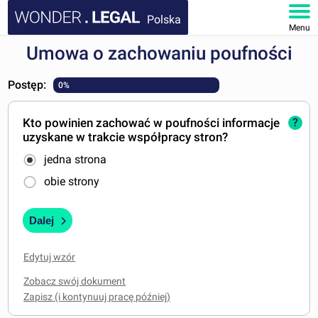
Polska
Menu
Umowa o zachowaniu poufności
STRONA GŁÓWNA
Postęp:
0%
DOKUMENTY
Kto powinien zachować w poufności informacje
?
FAQ
uzyskane w trakcie współpracy stron?
jedna strona
MOJE KONTO
obie strony
Dalej
Edytuj wzór
Zobacz swój dokument