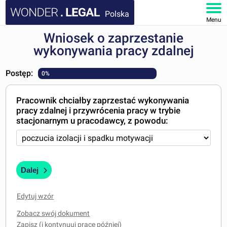
Polska
Menu
Wniosek o zaprzestanie
STRONA GŁÓWNA
wykonywania pracy zdalnej
DOKUMENTY
Postęp:
0%
FAQ
Pracownik chciałby zaprzestać wykonywania
pracy zdalnej i przywrócenia pracy w trybie
MOJE KONTO
stacjonarnym u pracodawcy, z powodu:
Dalej
Edytuj wzór
Zobacz swój dokument