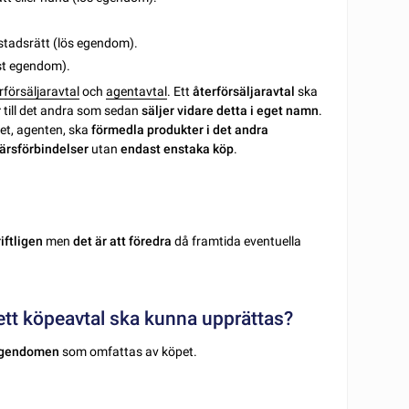
stadsrätt (lös egendom).
ast egendom).
rförsäljaravtal
och
agentavtal
. Ett
återförsäljaravtal
ska
r
till det andra som sedan
säljer vidare detta i eget namn
.
et, agenten, ska
förmedla produkter i det andra
färsförbindelser
utan
endast enstaka köp
.
iftligen
men
det är att föredra
då framtida eventuella
t ett köpeavtal ska kunna upprättas?
 egendomen
som omfattas av köpet.