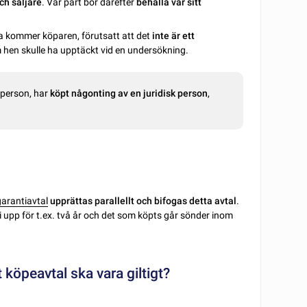
ch säljare
. Var part bör därefter
behålla var sitt
ta kommer köparen, förutsatt att det
inte är ett
 hen skulle ha upptäckt vid en undersökning.
atperson, har
köpt någonting av en juridisk person
,
garantiavtal
upprättas parallellt och bifogas detta avtal
.
ti upp för t.ex. två år och det som köpts går sönder inom
 köpeavtal ska vara giltigt?