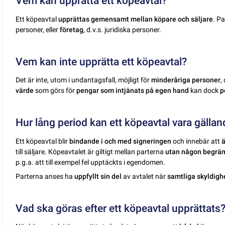
Vem kan upprätta ett köpeavtal?
Ett köpeavtal
upprättas gemensamt mellan köpare och säljare
. P
personer, eller
företag
, d.v.s. juridiska personer.
Vem kan inte upprätta ett köpeavtal?
Det är inte, utom i undantagsfall, möjligt för
minderåriga personer
,
värde
som görs för
pengar som intjänats på egen hand
kan dock
p
Hur lång period kan ett köpeavtal vara gälla
Ett köpeavtal blir
bindande i och med signeringen
och innebär att
ä
till säljare. Köpeavtalet är giltigt mellan parterna
utan någon begräns
p.g.a. att till exempel fel upptäckts i egendomen.
Parterna anses ha
uppfyllt sin del
av avtalet när
samtliga skyldighe
Vad ska göras efter ett köpeavtal upprättats