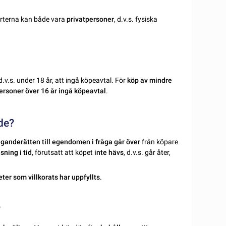
arterna kan både vara
privatpersoner
, d.v.s. fysiska
 d.v.s. under 18 år, att ingå köpeavtal. För
köp av mindre
ersoner över 16 år ingå köpeavtal
.
nde?
ganderätten till egendomen i fråga går över
från köpare
ning i tid
, förutsatt att köpet
inte hävs
, d.v.s. går åter,
ter som villkorats har uppfyllts
.
?