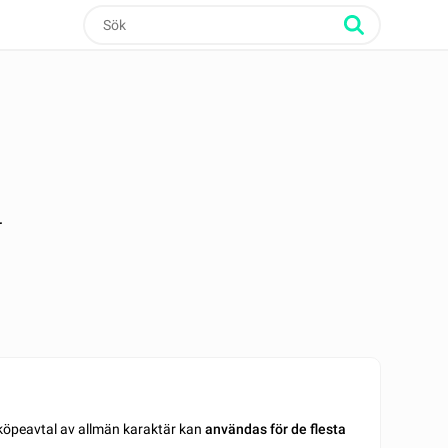
r
 köpeavtal av allmän karaktär kan
användas för de flesta