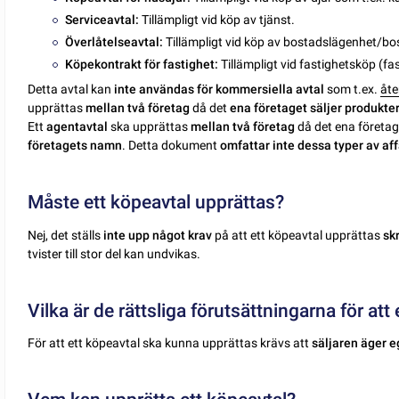
Serviceavtal:
Tillämpligt vid köp av tjänst.
Överlåtelseavtal:
Tillämpligt vid köp av bostadslägenhet/bo
Köpekontrakt för fastighet:
Tillämpligt vid fastighetsköp (f
Detta avtal kan
inte användas för kommersiella avtal
som t.ex.
åte
upprättas
mellan två företag
då det
ena företaget säljer produkte
Ett
agentavtal
ska upprättas
mellan två företag
då det ena företag
företagets namn
. Detta dokument
omfattar inte dessa typer av af
Måste ett köpeavtal upprättas?
Nej, det ställs
inte upp något krav
på att ett köpeavtal upprättas
skr
tvister till stor del kan undvikas.
Vilka är de rättsliga förutsättningarna för at
För att ett köpeavtal ska kunna upprättas krävs att
säljaren äger