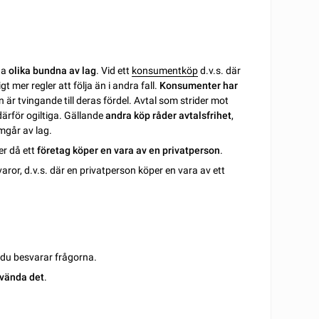
na
olika bundna av lag
. Vid ett
konsumentköp
d.v.s. där
t mer regler att följa än i andra fall.
Konsumenter har
r tvingande till deras fördel. Avtal som strider mot
ärför ogiltiga. Gällande
andra köp råder avtalsfrihet
,
mgår av lag.
er då ett
företag köper en vara av en privatperson
.
aror, d.v.s. där en privatperson köper en vara av ett
m du besvarar frågorna.
vända det
.