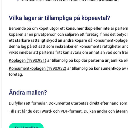
Vilka lagar är tillämpliga på köpeavtal?
Beroende på om köpet utgör ett
konsumentköp eller inte
är parter
köparen är en privatperson och säljaren ett företag, finns det betydlig
ett starkare rättsligt skydd än andra köpare
då konsumentköplagen ä
denna lag på ett sätt som inskränker en konsuments rättigheter är d
vilket innebär att parterna fritt kan avtala om annat än vad som fra
Köplagen (1990:931)
är tillämplig på köp där
parterna är jämlika
ell
Konsumentköplagen (1990:932)
är tillämplig på
konsumentköp
av v
företag.
Ändra mallen?
Du fyller i ett formulär. Dokumentet utarbetas direkt efter hand so
Till sist får du det i
Word- och PDF-format
. Du kan
ändra
och
återan