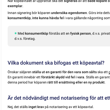
När köpeavtalet är upprättat ska det
signeras
av att
både köpare o
exemplar
.
Innan signering bör köparen
undersöka egendomen
. Görs inte det
konsumentköp
,
inte kunna hävda fel
i vara gällande någonting som
Med
konsumentköp
förstås att en
fysisk person
, d.v.s. priv
d.v.s. företag.
Vilka dokument ska bifogas ett köpeavtal?
Önskar säljaren
ställa ut en garanti för den vara som sålts
ska ett
En garanti innebär ett
förstärkt skydd vid fel i vara
. Ställs en garan
denna period har köparen
rätt till ersättning eller en ny produkt
.
Är det nödvändigt med notarisering för att ett
Nej, det ställs
inget krav
på notarisering av ett köpeavtal.