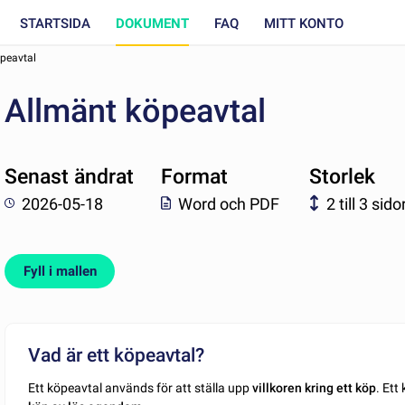
STARTSIDA
DOKUMENT
FAQ
MITT KONTO
peavtal
Allmänt köpeavtal
Senast ändrat
Format
Storlek
2026-05-18
Word och PDF
2 till 3 sido
Fyll i mallen
Vad är ett köpeavtal?
Ett köpeavtal används för att ställa upp
villkoren kring ett köp
. Ett