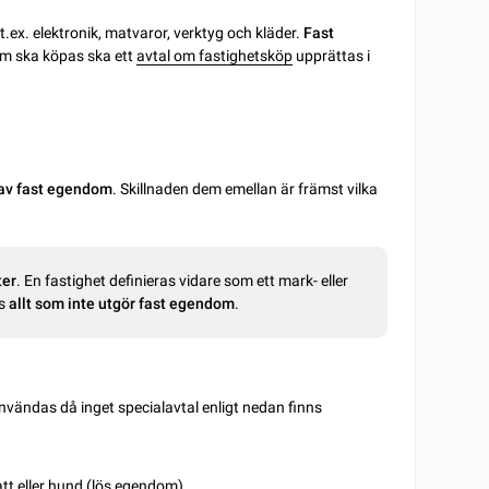
 t.ex. elektronik, matvaror, verktyg och kläder.
Fast
som ska köpas ska ett
avtal om fastighetsköp
upprättas i
 av fast egendom
. Skillnaden dem emellan är främst vilka
ter
. En fastighet definieras vidare som ett mark- eller
s
allt som inte utgör fast egendom
.
användas då inget specialavtal enligt nedan finns
katt eller hund (lös egendom).