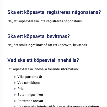
Ska ett köpeavtal registreras någonstans?
Nej, ett köpeavtal ska
inte registreras
någonstans.
Ska ett köpeavtal bevittnas?
Nej, det ställs
inget krav
på att ett köpeavtal bevittnas.
Vad ska ett köpeavtal innehålla?
Ett köpeavtal ska innehålla följande information:
Vilka
parterna
är
Vad
som köpts
Pris
Betalningsvillkor
Parternas
ansvar
Vad som ska hända vid
fel i vara
eller annat
avtalsbrott