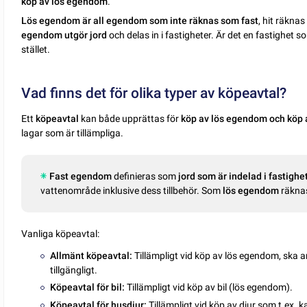
köp av lös egendom
.
Lös egendom är all egendom som inte räknas som fast
, hit räknas
egendom utgör jord
och delas in i fastigheter. Är det en fastighet 
stället.
Vad finns det för olika typer av köpeavtal?
Ett
köpeavtal
kan både upprättas för
köp av lös egendom och köp
lagar som är tillämpliga.
Fast egendom
definieras som
jord som är indelad i fastighe
vattenområde inklusive dess tillbehör. Som
lös egendom
räkna
Vanliga köpeavtal:
Allmänt köpeavtal:
Tillämpligt vid köp av lös egendom, ska 
tillgängligt.
Köpeavtal för bil:
Tillämpligt vid köp av bil (lös egendom).
Köpeavtal för husdjur:
Tillämpligt vid köp av djur som t.ex. 