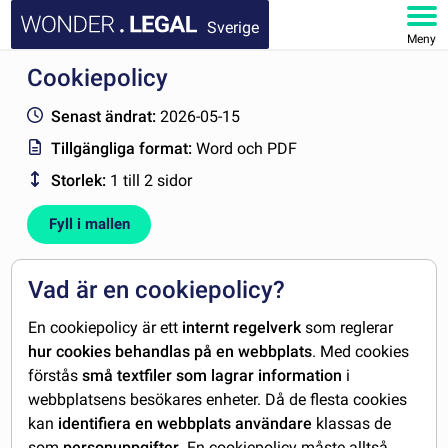
Sverige
Meny
Cookiepolicy
STARTSIDA
Senast ändrat:
2026-05-15
DOKUMENT
Tillgängliga format:
Word och PDF
Storlek:
1 till 2 sidor
FAQ
Fyll i mallen
MITT KONTO
Vad är en cookiepolicy?
En cookiepolicy är ett
internt regelverk
som reglerar
hur cookies behandlas på en webbplats
. Med cookies
förstås
små textfiler som lagrar information
i
webbplatsens besökares enheter. Då de flesta cookies
kan
identifiera en webbplats användare
klassas de
som
personuppgifter
. En cookiepolicy måste alltså