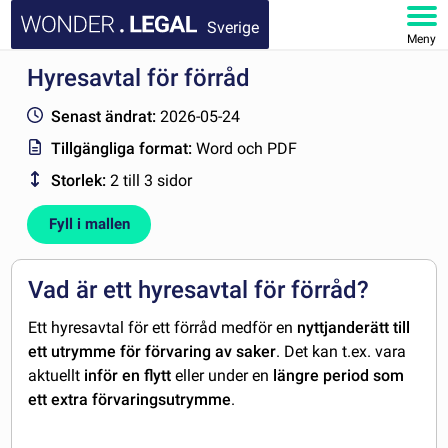
Sverige
Meny
Hyresavtal för förråd
STARTSIDA
Senast ändrat:
2026-05-24
DOKUMENT
Tillgängliga format:
Word och PDF
Storlek:
2 till 3 sidor
FAQ
Fyll i mallen
MITT KONTO
Vad är ett hyresavtal för förråd?
Ett hyresavtal för ett förråd medför en
nyttjanderätt till
ett utrymme för förvaring av saker
. Det kan t.ex. vara
aktuellt
inför en flytt
eller under en
längre period som
ett extra förvaringsutrymme
.