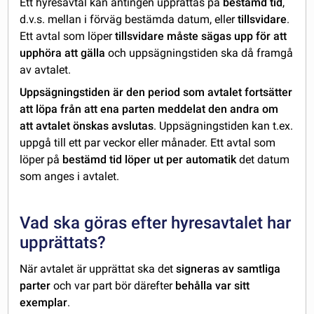
Ett hyresavtal kan antingen upprättas på
bestämd tid
,
d.v.s. mellan i förväg bestämda datum, eller
tillsvidare
.
Ett avtal som löper
tillsvidare måste sägas upp för att
upphöra att gälla
och uppsägningstiden ska då framgå
av avtalet.
Uppsägningstiden är den period som avtalet fortsätter
att löpa från att ena parten meddelat den andra om
att avtalet önskas avslutas
. Uppsägningstiden kan t.ex.
uppgå till ett par veckor eller månader. Ett avtal som
löper på
bestämd tid löper ut per automatik
det datum
som anges i avtalet.
Vad ska göras efter hyresavtalet har
upprättats?
När avtalet är upprättat ska det
signeras av samtliga
parter
och var part bör därefter
behålla var sitt
exemplar
.