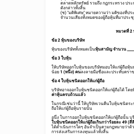
ตลาดหลักทรัพย์ รวมถึง กฎกระทรวง ประ
ดังกล่าวทั้งสิ้น
(ช) "มติพิเศษ" หมายความว่า มติของที่ประ
จำนวนเสียงทั้งหมดของผู้ถือหุ้นที่มาปร
หมวดที่ 2 
ข้อ 2 หุ้นของบริษัท
หุ้นของบริษัททั้งหมดเป็น
หุ้นสามัญ จำนวน
___
ข้อ 3 ใบหุ้น
ให้บริษัทออกใบหุ้นของบริษัทมอบให้แก่ผู้ถือหุ
น้อย
1
(หนึ่ง) คน
ลงลายมือชื่อและประทับตราข
ข้อ 4 ใบหุ้นชนิดออกให้แก่ผู้ถือ
บริษัทอาจออกใบหุ้นชนิดออกให้แก่ผู้ถือได้ โดยที
ค่าหุ้นครบถ้วนแล้ว
ในกรณีเช่นว่านี้ ให้บริษัทเวนคืนใบหุ้นชนิดระบุ
ถือให้แก่ผู้ถือหุ้นรายนั้น
อนึ่ง ในการออกใบหุ้นชนิดออกให้แก่ผู้ถือนั้น
ใบหุ้นชนิดออกให้แก่ผู้ถือเกินกว่าร้อยละ 49 (สี่ส
ได้ดำเนินการใดๆ อันจำเป็นตามกฎหมายว่าด้
การส่งเสริมการลงทุนแล้วทั้งสิ้น