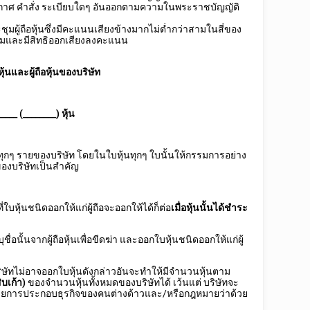
กาศ คำสั่ง ระเบียบใดๆ อันออกตามความในพระราชบัญญัติ
ชุมผู้ถือหุ้นซึ่งมีคะแนนเสียงข้างมากไม่ต่ำกว่าสามในสี่ของ
ะชุมและมีสิทธิออกเสียงลงคะแนน
หุ้นและผู้ถือหุ้นของบริษัท
_____
(________) หุ้น
้นทุกๆ รายของบริษัท โดยในใบหุ้นทุกๆ ใบนั้นให้กรรมการอย่าง
องบริษัทเป็นสำคัญ
่ใบหุ้นชนิดออกให้แก่ผู้ถือจะออกให้ได้ก็ต่อ
เมื่อหุ้นนั้นได้ชำระ
ชื่อนั้นจากผู้ถือหุ้นเพื่อขีดฆ่า และออกใบหุ้นชนิดออกให้แก่ผู้
 บริษัทไม่อาจออกใบหุ้นดังกล่าวอันจะทำให้มีจำนวนหุ้นตาม
ิบเก้า)
ของจำนวนหุ้นทั้งหมดของบริษัทได้ เว้นแต่ บริษัทจะ
วยการประกอบธุรกิจของคนต่างด้าวและ/หรือกฎหมายว่าด้วย