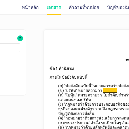
หน้าหลัก
เอกสาร
คำถามที่พบบ่อย
บัญชีของฉั
?
หม
ข้อ 1 คำนิยาม
ภายในข้อบังคับฉบับนี้
(ก) "ข้อบังคับฉบับนี้" หมายความว่า ข้อบั
(ข) "บริษัท" หมายความว่า
________
(ค) "ใบหุ้น" หมายความว่า ใบสำคัญสำหรับหุ
แต่ละคนของบริษัท
(ง) "กฎหมายว่าด้วยการประกอบธุรกิจข
ธุรกิจของคนต่างด้าว รวมถึง กฎกระทรว
บัญญัติดังกล่าวทั้งสิ้น
(จ) "กฎหมายว่าด้วยการส่งเสริมการลงทุ
กระทรวง ประกาศ คำสั่ง ระเบียบใดๆ อัน
(ฉ) "กฎหมายว่าด้วยหลักทรัพย์และตลาดห