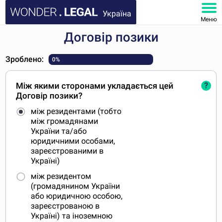
Україна
Меню
Договір позики
ГОЛОВНА
Зроблено:
0%
ДОКУМЕНТИ
Між якими сторонами укладається цей
?
ПОШИРЕНІ ЗАПИТАННЯ
Договір позики?
між резидентами (тобто
МІЙ КАБІНЕТ
між громадянами
України та/або
юридичними особами,
зареєстрованими в
Україні)
між резидентом
(громадянином України
або юридичною особою,
зареєстрованою в
Україні) та іноземною