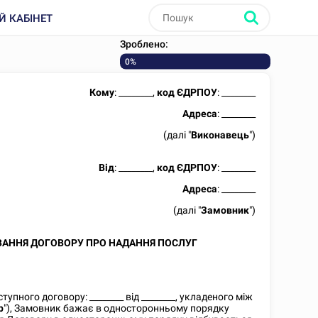
Й КАБІНЕТ
Зроблено:
0%
Кому
:
________
,
код ЄДРПОУ
:
________
Адреса
:
________
(далі "
Виконавець
")
Від
:
________
,
код ЄДРПОУ
:
________
Адреса
:
________
(далі "
Замовник
")
ВАННЯ ДОГОВОРУ ПРО НАДАННЯ ПОСЛУГ
ступного договору:
________
від
________
, укладеного між
р
"), Замовник бажає в односторонньому порядку