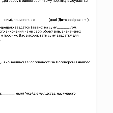
ня Договору в односторонньому порядку відбувається
иненим), починаючи з
________
(далі "
Дата розірвання
").
передано завдаток (аванс) на суму
________
грн.
го виконання нами своїх обов'язків, визначених
чим просимо Вас використати суму завдатку для
.
-якої наявної заборгованості за Договором з нашого
а:
________
, який (яка) діє на підставі наступного