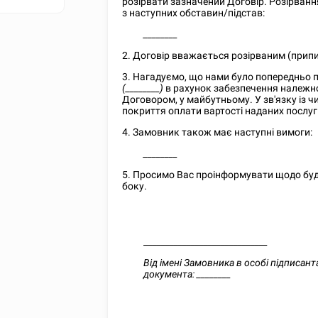
розірвати зазначений Договір. Розірван
з наступних обставин/підстав:
________
2. Договір вважається розірваним (прип
3. Нагадуємо, що нами було попередньо 
(________)
в рахунок забезпечення належно
Договором, у майбутньому. У зв'язку із 
покриття оплати вартості наданих послуг
4. Замовник також має наступні вимоги:
________
5.
Просимо Вас проінформувати щодо будь
боку.
_____________________________
Від імені Замовника в особі підписант
документа:
________