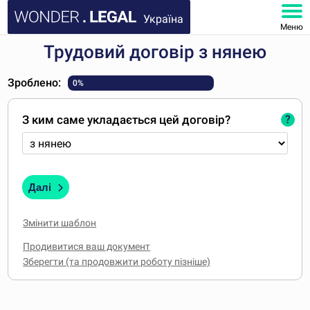
Україна
Меню
Трудовий договір з нянею
ГОЛОВНА
Зроблено:
0%
ДОКУМЕНТИ
З ким саме укладається цей договір?
?
ПОШИРЕНІ ЗАПИТАННЯ
МІЙ КАБІНЕТ
Далі
Змінити шаблон
Продивитися ваш документ