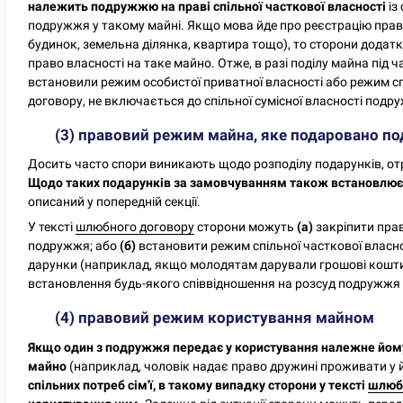
належить подружжю на праві спільної часткової власності
із
подружжя у такому майні. Якщо мова йде про реєстрацію пра
будинок, земельна ділянка, квартира тощо), то сторони дода
право власності на таке майно. Отже, в разі поділу майна під
встановили режим особистої приватної власності або режим спі
договору, не включається до спільної сумісної власності подр
(3) правовий режим майна, яке подаровано п
Досить часто спори виникають щодо розподілу подарунків, о
Щодо таких подарунків за замовчуванням також встановлюєт
описаний у попередній секції.
У тексті
шлюбного договору
сторони можуть
(а)
закріпити прав
подружжя; або
(б)
встановити режим спільної часткової власно
дарунки (наприклад, якщо молодятам дарували грошові кошти,
встановлення будь-якого співвідношення на розсуд подружжя -
(4) правовий режим користування майном
Якщо один з подружжя передає у користування належне йому 
майно
(наприклад, чоловік надає право дружині проживати у й
спільних потреб сім'ї, в такому випадку сторони у тексті
шлюб