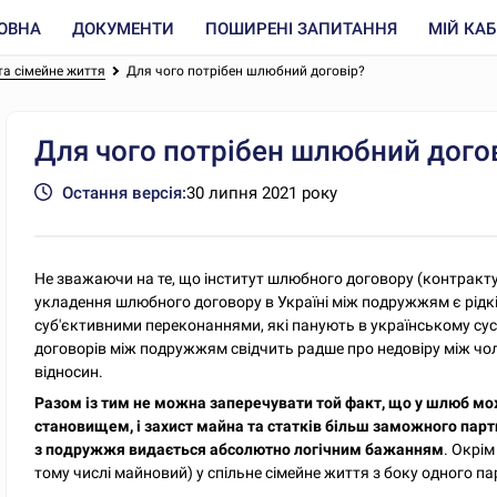
ОВНА
ДОКУМЕНТИ
ПОШИРЕНІ ЗАПИТАННЯ
МІЙ КАБ
та сімейне життя
Для чого потрібен шлюбний договір?
Для чого потрібен шлюбний дого
Остання версія:
30 липня 2021 року
Не зважаючи на те, що інститут шлюбного договору (контракту)
укладення шлюбного договору в Україні між подружжям є рід
суб'єктивними переконаннями, які панують в українському сусп
договорів між подружжям свідчить радше про недовіру між чо
відносин.
Разом із тим не можна заперечувати той факт, що у шлюб мо
становищем, і захист майна та статків більш заможного пар
з подружжя видається абсолютно логічним бажанням
. Окрі
тому числі майновий) у спільне сімейне життя з боку одного па