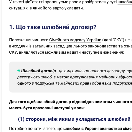
У тексті цієї статті пропонуємо разом розібратися у суті
шлюбно
ситуаціях, в яких його варто укладати.
1. Що таке шлюбний договір?
Положення чинного
Сімейного кодексу України
(далі "СКУ") не
виходячи із загальних засад цивільного законодавства та озн
СКУ, виявляється можливим надати наступне визначення:
Шлюбний договір
- це вид цивільно-правого договору, щ
реєструють шлюб, з метою врегулювання майнових віднос
одного з подружжя та майнових прав і обов'язків подружжя 
Для того щоб шлюбний договір відповідав вимогам чинного з
мають бути враховані наступні умови
:
(1) сторони, між якими укладається шлюбний 
Потрібно почати із того, що
шлюбом в Україні визнається сіме