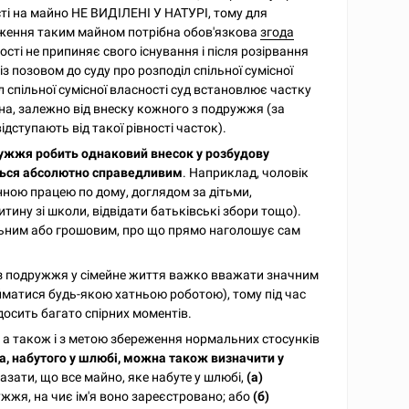
сті на майно НЕ ВИДІЛЕНІ У НАТУРІ, тому для
ження таким майном потрібна обов'язкова
згода
ності не припиняє свого існування і після розірвання
з позовом до суду про розподіл спільної сумісної
л спільної сумісної власності суд встановлює частку
на, залежно від внеску кожного з подружжя (за
ступають від такої рівності часток).
одружжя робить однаковий внесок у розбудову
ється абсолютно справедливим
. Наприклад, чоловік
нною працею по дому, доглядом за дітьми,
тину зі школи, відвідати батьківські збори тощо).
льним або грошовим, про що прямо наголошує сам
 з подружжя у сімейне життя важко вважати значним
йматися будь-якою хатньою роботою), тому під час
осить багато спірних моментів.
 а також і з метою збереження нормальних стосунків
, набутого у шлюбі, можна також визначити у
азати, що все майно, яке набуте у шлюбі,
(а)
жжя, на чиє ім'я воно зареєстровано; або
(б)