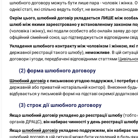
шлюбного договору можуть бути лише пара - чоловік і жінка. 
однієї статі, які спільно ведуть побут, не визнається законо
Окрім цього, шлюбний договір укладається ЛИШЕ між особа
шлюб між якими зареєстровано у встановленому законом п
(чоловіка і жінку), які подали особисто або онлайн заяву до о
офіційний сімейний союз, що підтверджується відповідним св
Укладення шлюбного контракту між чоловіком і жінкою, які
державної реєстрації такого шлюбу),
неможливе
. В цій ситуа
договори і угоди, передбачені відповідними статтями
Цивільно
(2) форма шлюбного договору
Шлюбний договір
є письмовою угодою подружжя, і потребує 
державній або приватній нотаріальній конторі). Внесення будь
відбувається у письмовій формі на підставі окремої додатково
(3) строк дії шлюбного договору
Якщо шлюбний договір укладено до реєстрації шлюбу
(тобто 
органів ДРАЦС),
він набирає чинності у день реєстрації шлюб
Якщо
шлюбний договір
укладено подружжям, він набирає чин
шлюбний договір в цій ситуації може бути укладений в будь-я