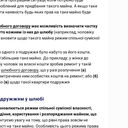
зроблений для придбання такого майна. А якщо таке
сти наявність будь-яких прав на таке майно буде
бного договору
має можливість визначити частку
уто кожним із них до шлюбу
(наприклад, чоловіку
становити щодо такого майна режим спільної сумісної
о одного з подружжя було набуто за його кошти,
більшив таке майно. До прикладу, у жінки до
у чоловік за власні кошти зробив ремонт у такій
і
шлюбного договору
, що у разі розлучення
(а)
 витрачених ним особистих коштів на ремонт; або
(б)
бо
(в)
щодо такої квартири подружжя
.
подружжям у шлюбі
новлюється режим спільної сумісної власності,
лодіння, користування і розпоряджання майном, що
нтуємо увагу на тому, що рівні права зовсім не
ості на таке майно. Особливість цього режиму права