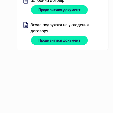
Шлюбний договір
Продивитися документ
Згода подружжя на укладення
договору
Продивитися документ