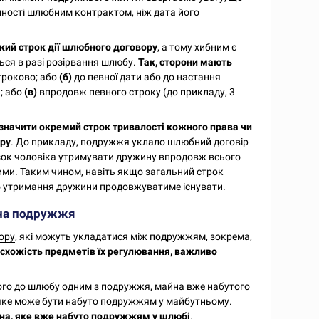
нності шлюбним контрактом, ніж дата його
ий строк дії шлюбного договору
, а тому хибним є
ся в разі розірвання шлюбу.
Так, сторони мають
троково; або
(б)
до певної дати або до настання
); або
(в)
впродовж певного строку (до прикладу, 3
начити окремий строк тривалості кожного права чи
ору
. До прикладу, подружжя уклало шлюбний договір
'язок чоловіка утримувати дружину впродовж всього
ими. Таким чином, навіть якщо загальний строк
го утримання дружини продовжуватиме існувати.
айна подружжя
ору
, які можуть укладатися між подружжям, зокрема,
схожість предметів їх регулювання, важливо
го до шлюбу одним з подружжя, майна вже набутого
 яке може бути набуто подружжям у майбутньому.
на, яке вже набуто подружжям у шлюбі
.