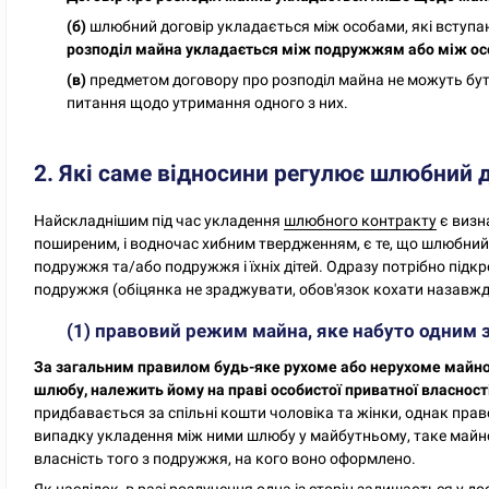
(б)
шлюбний договір укладається між особами, які вступ
розподіл майна укладається між подружжям або між ос
(в)
предметом договору про розподіл майна не можуть бут
питання щодо утримання одного з них.
2. Які саме відносини регулює шлюбний 
Найскладнішим під час укладення
шлюбного контракту
є визн
поширеним, і водночас хибним твердженням, є те, що шлюбний
подружжя та/або подружжя і їхніх дітей. Одразу потрібно підкр
подружжя (обіцянка не зраджувати, обов'язок кохати назавж
(1) правовий режим майна, яке набуто одним
За загальним правилом будь-яке рухоме або нерухоме майно
шлюбу, належить йому на праві особистої приватної власност
придбавається за спільні кошти чоловіка та жінки, однак прав
випадку укладення між ними шлюбу у майбутньому, таке майно
власність того з подружжя, на кого воно оформлено.
Як наслідок, в разі розлучення одна із сторін залишається у до