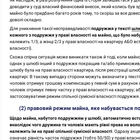
доводити у суді власний фінансовий внесок, який колись був 
майно було придбано багато років тому, то скоріш за все дове
доволі складно.
Для уникнення такої несправедливості
подружжя у тексті
шлю
кожного з подружжя у праві власності на майно, що було наб
належить 1/3, а жінці 2/3 у праві власності на квартиру АБО в
власності).
Схожа спірна ситуація може виникати також й тоді, коли майн
однак у шлюбі інший з подружжя покращив та/або примножив/з
шлюбу була на праві власності квартира, після реєстрації шлюб
квартирі. В такому випадку сторони можуть визначити у текст
чоловік отримує грошову компенсацію у певній сумі в рахунок
чоловік отримує певну частку у праві власності на квартиру; а
застосовуватиме режим спільної сумісної власності подружжя
(2) правовий режим майна, яке набувається 
Щодо майна, набутого подружжям у шлюбі, автоматично вста
внаслідок чого дружина та чоловік мають рівні права на во
належить їм на праві спільної сумісної власності
. Одразу акце
означає рівність часток подружжя (тобто 50/50) у праві власн