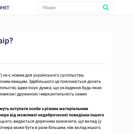
ІНЕТ
вір?
 не є новим для українського суспільства,
кісним явищем. Здебільшого це пояснюється досить
ільстві, адже існує думка, що укладення будь-яких
ловіком і дружиною і меркантильність самих
жуть вступати особи з різним матеріальним
тнера від можливої недоброчесної поведінки іншого
м цього, видається доречним зазначити, що вклад (у
ртнера може бути в рази більшим, ніж вклад іншого.