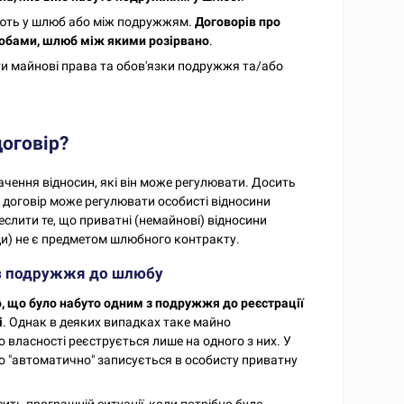
ають у шлюб або між подружжям.
Договорів про
обами, шлюб між якими розірвано
.
и майнові права та обов'язки подружжя та/або
договір?
ачення відносин, які він може регулювати. Досить
 договір може регулювати особисті відносини
еслити те, що приватні (немайнові) відносини
ди) не є предметом шлюбного контракту.
 з подружжя до шлюбу
, що було набуто одним з подружжя до реєстрації
і
. Однак в деяких випадках таке майно
о власності реєструється лише на одного з них. У
 "автоматично" записується в особисту приватну
сить програшній ситуації, коли потрібно буде