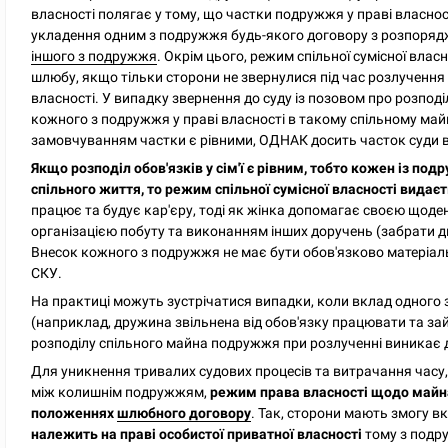
власності полягає у тому, що частки подружжя у праві власно
укладення одним з подружжя будь-якого договору з розпоряд
іншого з подружжя
. Окрім цього, режим спільної сумісної влас
шлюбу, якщо тільки сторони не звернулися під час розлучення і
власності. У випадку звернення до суду із позовом про розподі
кожного з подружжя у праві власності в такому спільному май
замовчуванням частки є рівними, ОДНАК досить часток суди від
Якщо розподіл обов'язків у сім'ї є рівним, тобто кожен із п
спільного життя, то режим спільної сумісної власності вида
працює та будує кар'єру, тоді як жінка допомагає своєю щоде
організацією побуту та виконанням інших доручень (забрати ди
Внесок кожного з подружжя не має бути обов'язково матеріа
СКУ.
На практиці можуть зустрічатися випадки, коли вклад одного
(наприклад, дружина звільнена від обов'язку працювати та за
розподілу спільного майна подружжя при розлученні виникає д
Для уникнення тривалих судових процесів та витрачання часу,
між колишнім подружжям,
режим права власності щодо майна
положеннях
шлюбного договору
. Так, сторони мають змогу вк
належить на праві особистої приватної власності
тому з подру