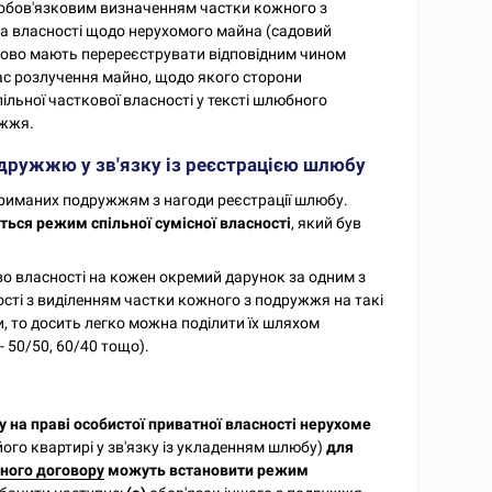
 обов'язковим визначенням частки кожного з
ва власності щодо нерухомого майна (садовий
тково мають перереєструвати відповідним чином
 час розлучення майно, щодо якого сторони
льної часткової власності у тексті шлюбного
ужжя.
одружжю у зв'язку із реєстрацією шлюбу
триманих подружжям з нагоди реєстрації шлюбу.
ься режим спільної сумісної власності
, який був
о власності на кожен окремий дарунок за одним з
сті з виділенням частки кожного з подружжя на такі
 то досить легко можна поділити їх шляхом
 50/50, 60/40 тощо).
на праві особистої приватної власності нерухоме
ого квартирі у зв'язку із укладенням шлюбу)
для
ного договору
можуть встановити режим