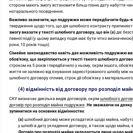
сторони мають змогу встановити більш пізню дату набуття чи
нотаріального посвідчення.
Важливо зазначити, що подружжя може передбачити будь-як
твердження щодо того, що дія шлюбного контракту припиняєть
змогу вказати у тексті шлюбного договору, що він (а)
діє безс
певної події (у цьому випадку подія має бути чітко визначеною
роки, 10 років тощо).
Сімейне законодавство навіть дає можливість подружжю виз
обов'язку, що закріплюється у тексті такого шлюбного догов
строком на 5 років і передбачило у ньому, окрім іншого, обов
життя не залежно від існування зареєстрованого шлюбу між н
шлюбного договору спливе, строк дії обов'язку з матеріально
(4) відмінність від договору про розподіл м
СКУ визначає декілька видів договорів, окрім
шлюбного догов
договір про розподіл майна подружжя
.
Не зважаючи на деяку 
зупинитися на основних відмінностях
:
(а)
шлюбний договір може укладатися щодо майна, набуто
у шлюбі в дату укладення договору, а також щодо майна,
Договір про розподіл майна укладається лише щодо май