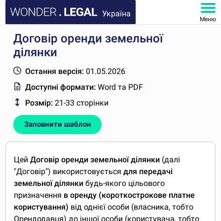
Україна
Меню
Договір оренди земельної
ГОЛОВНА
ділянки
ДОКУМЕНТИ
Остання версія:
01.05.2026
Доступні формати:
Word та PDF
ПОШИРЕНІ ЗАПИТАННЯ
Розмір:
21-33 сторінки
МІЙ КАБІНЕТ
Заповнити шаблон
Цей
Договір оренди земельної ділянки
(далі
"Договір") використовується
для передачі
земельної ділянки
будь-якого цільового
призначення
в оренду (короткострокове платне
користування)
від однієї особи (власника, тобто
Орендодавця) до іншої особи (користувача, тобто