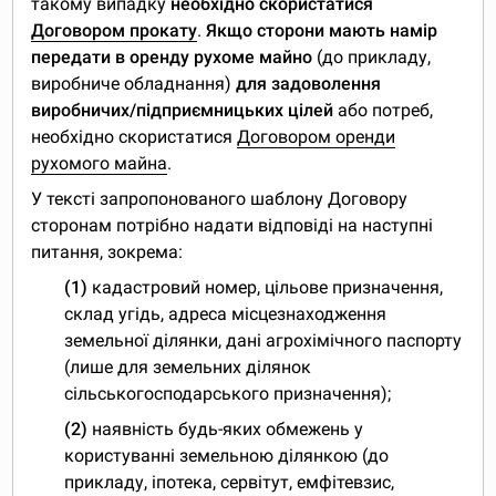
такому випадку
необхідно скористатися
Договором прокату
.
Якщо сторони мають намір
передати в оренду рухоме майно
(до прикладу,
виробниче обладнання)
для задоволення
виробничих/підприємницьких цілей
або потреб,
необхідно скористатися
Договором оренди
рухомого майна
.
У тексті запропонованого шаблону Договору
сторонам потрібно надати відповіді на наступні
питання, зокрема:
(1)
кадастровий номер, цільове призначення,
склад угідь, адреса місцезнаходження
земельної ділянки, дані агрохімічного паспорту
(лише для земельних ділянок
сільськогосподарського призначення);
(2)
наявність будь-яких обмежень у
користуванні земельною ділянкою (до
прикладу, іпотека, сервітут, емфітевзис,