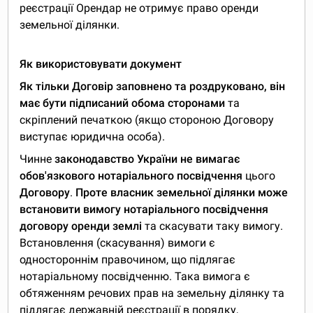
реєстрації Орендар не отримує право оренди
земельної ділянки.
Як використовувати документ
Як тільки Договір заповнено та роздруковано, він
має бути підписаний обома сторонами
та
скріплений печаткою (якщо стороною Договору
виступає юридична особа).
Чинне
законодавство України не вимагає
обов'язкового нотаріального посвідчення
цього
Договору
.
Проте власник земельної ділянки може
встановити вимогу нотаріального посвідчення
договору оренди землі
та скасувати таку вимогу.
Встановлення (скасування) вимоги є
одностороннім правочином, що підлягає
нотаріальному посвідченню. Така вимога є
обтяженням речових прав на земельну ділянку та
підлягає державній реєстрації в порядку,