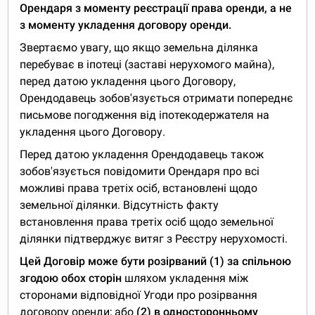
Орендаря з моменту реєстрації права оренди, а не
з моменту укладення договору оренди.
Звертаємо увагу, що якщо земельна ділянка
перебуває в іпотеці (заставі нерухомого майна),
перед датою укладення цього Договору,
Орендодавець зобов'язується отримати попереднє
письмове погодження від іпотекодержателя на
укладення цього Договору.
Перед датою укладення Орендодавець також
зобов'язується повідомити Орендаря про всі
можливі права третіх осіб, встановлені щодо
земельної ділянки. Відсутність факту
встановлення права третіх осіб щодо земельної
ділянки підтверджує витяг з Реєстру нерухомості.
Цей Договір може бути розірваний (1) за спільною
згодою обох сторін
шляхом укладення між
сторонами відповідної Угоди про розірвання
договору оренди; або
(2) в односторонньому