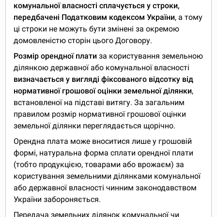
комунальної власності сплачується у строки,
передбачені Податковим кодексом України
, а тому
ці строки не можуть бути змінені за окремою
домовленістю сторін цього Договору.
Розмір орендної плати
за користування земельною
ділянкою державної або комунальної власності
визначається у вигляді фіксованого відсотку від
нормативної грошової оцінки земельної ділянки
,
встановленої на підставі витягу. За загальним
правилом розмір нормативної грошової оцінки
земельної ділянки переглядається щорічно.
Орендна плата може вноситися лише у грошовій
формі, натуральна форма сплати орендної плати
(тобто продукцією, товарами або врожаєм) за
користування земельними ділянками комунальної
або державної власності чинним законодавством
України забороняється.
Передача земельних ділянок комунальної чи