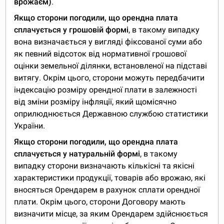
врожаєм)
.
Якщо сторони погодили, що орендна плата
сплачується у грошовій формі
, в такому випадку
вона визначається у вигляді фіксованої суми або
як певний відсоток від нормативної грошової
оцінки земельної ділянки, встановленої на підставі
витягу. Окрім цього, сторони можуть передбачити
індексацію розміру орендної плати в залежності
від зміни розміру інфляції, який щомісячно
оприлюднюється Державною службою статистики
України.
Якщо сторони погодили, що орендна плата
сплачується у натуральній формі
, в такому
випадку сторони визначають кількісні та якісні
характеристики продукції, товарів або врожаю, які
вносяться Орендарем в рахунок сплати орендної
плати. Окрім цього, сторони Договору мають
визначити місце, за яким Орендарем здійснюється