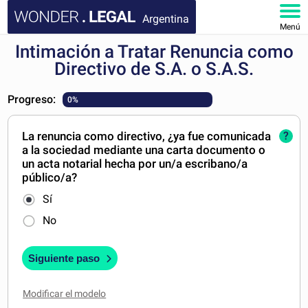
Argentina
Menú
Intimación a Tratar Renuncia como
INICIO
Directivo de S.A. o S.A.S.
DOCUMENTOS
Progreso:
0%
FAQ
La renuncia como directivo, ¿ya fue comunicada
?
a la sociedad mediante una carta documento o
MI CUENTA
un acta notarial hecha por un/a escribano/a
público/a?
Sí
No
Siguiente paso
Modificar el modelo