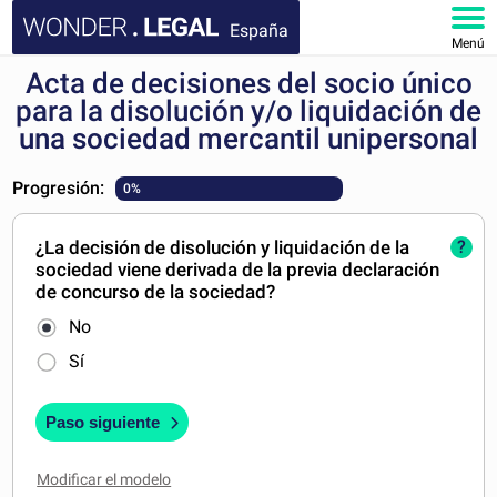
España
Menú
Acta de decisiones del socio único
INICIO
para la disolución y/o liquidación de
una sociedad mercantil unipersonal
DOCUMENTOS
Progresión:
0%
FAQ
¿La decisión de disolución y liquidación de la
?
MI CUENTA
sociedad viene derivada de la previa declaración
de concurso de la sociedad?
No
Sí
Paso siguiente
Modificar el modelo