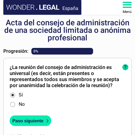
España
Menú
Acta del consejo de administración
INICIO
de una sociedad limitada o anónima
profesional
DOCUMENTOS
Progresión:
0%
FAQ
¿La reunión del consejo de administración es
?
MI CUENTA
universal (es decir, están presentes o
representados todos sus miembros y se acepta
por unanimidad la celebración de la reunión)?
Sí
No
Paso siguiente