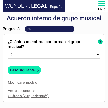
España
Menú
Acuerdo interno de grupo musical
INICIO
Progresión:
0%
DOCUMENTOS
¿Cuántos miembros conforman el grupo
?
FAQ
musical?
MI CUENTA
Paso siguiente
Modificar el modelo
Ver tu documento