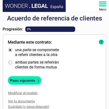
España
Menú
Acuerdo de referencia de clientes
INICIO
Progresión:
0%
DOCUMENTOS
Mediante este contrato:
?
FAQ
una parte se compromete
a referir clientes a la otra
MI CUENTA
ambas partes se referirán
clientes de forma mutua
Paso siguiente
Modificar el modelo
Ver tu documento