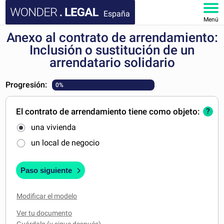
España
Menú
Anexo al contrato de arrendamiento:
INICIO
Inclusión o sustitución de un
arrendatario solidario
DOCUMENTOS
Progresión:
0%
FAQ
El contrato de arrendamiento tiene como objeto:
?
MI CUENTA
una vivienda
un local de negocio
Paso siguiente
Modificar el modelo
Ver tu documento