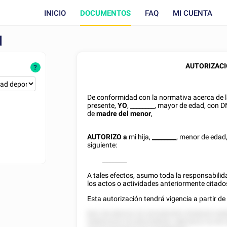
INICIO
DOCUMENTOS
FAQ
MI CUENTA
d
AUTORIZACI
?
De conformidad con la normativa acerca de l
presente,
YO
,
________
, mayor de edad, con
D
de
madre del menor
,
AUTORIZO
a
mi hija,
________
, menor de edad
siguiente:
________
A tales efectos, asumo toda la responsabilida
los actos o actividades anteriormente citado
Esta autorización tendrá vigencia a partir de
822 28 282222 52 522282555 2528255 528
528522222 52 852228555, 588 8222 52 85