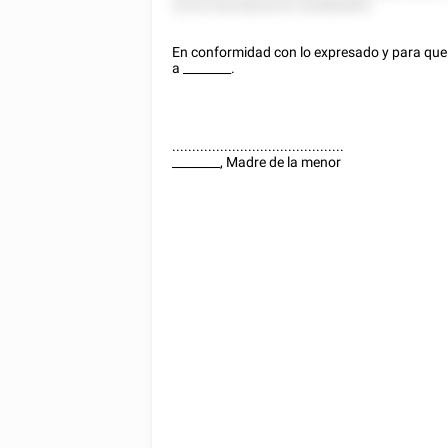
22222 8225822222 525885855.
En conformidad con lo expresado y para que l
a
________
.
...........................................
________
, Madre de la menor