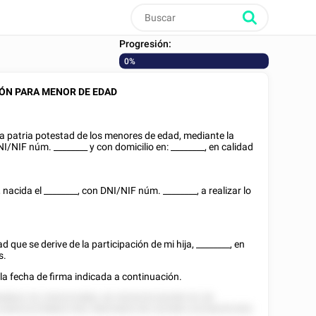
Progresión:
0%
ÓN PARA MENOR DE EDAD
a patria potestad de los menores de edad, mediante la
NI/NIF
núm.
________
y con domicilio en:
________
, en calidad
, nacida el
________
, con
DNI/NIF
núm.
________
, a realizar lo
d que se derive de la participación de mi hija,
________
, en
s.
 la fecha de firma indicada a continuación.
58822 52 2552222882, 82 5525225 82285 52 28
 5285222258822 852 58525825 85 252585 22228255 852