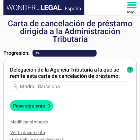
España
Menú
Carta de cancelación de préstamo
INICIO
dirigida a la Administración
Tributaria
DOCUMENTOS
Progresión:
0%
FAQ
Delegación de la Agencia Tributaria a la que se
?
MI CUENTA
remite esta carta de cancelación de préstamo:
Paso siguiente
Modificar el modelo
Ver tu documento