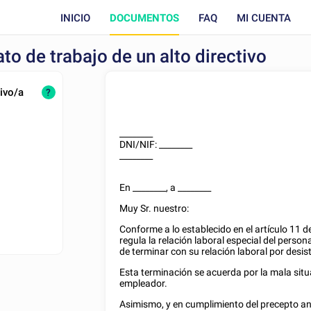
INICIO
DOCUMENTOS
FAQ
MI CUENTA
to de trabajo de un alto directivo
tivo/a
?
________
DNI/NIF
:
________
________
En
________
, a
________
Muy Sr. nuestro:
Conforme a lo establecido en el artículo 11 d
regula la relación laboral especial del person
de terminar con su relación laboral por desis
Esta terminación se acuerda por la mala sit
empleador.
Asimismo, y en cumplimiento del precepto an