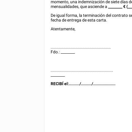
momento, una indemnización de siete días de 
mensualidades, que asciende a
________
€ (__
De igual forma, la terminación del contrato
fecha de entrega de esta carta.
Atentamente,
...................................................
Fdo.:
________
.....................................................
________
RECIBÍ el:........./........./...................