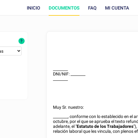
INICIO
DOCUMENTOS
FAQ
MI CUENTA
?
________
DNI/NIF
:
________
________
Muy Sr. nuestro:
________
,
conforme con lo establecido en el ar
octubre, por el que se aprueba el texto refun
adelante, el "
Estatuto de los Trabajadores
")
relación laboral que les vincula, con plenos 