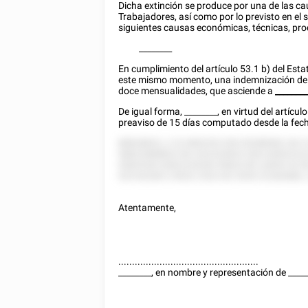
Dicha extinción se produce por una de las cau
Trabajadores, así como por lo previsto en el 
siguientes causas económicas, técnicas, pro
________
En cumplimiento del artículo 53.1 b) del Esta
este mismo momento, una indemnización d
doce mensualidades, que asciende a
_______
De igual forma,
________
, en vir
tud del artícul
preaviso de 15 días computado desde la
fech
88828822, 2 22 885255 528 55288582 28.5
58822888822 85 252252825 528 52852222
5582528 5282225528 55825 85 22855 52 8
525 82285 2 8522 2522 82 5555 22282882,
Atentamente,
...................................................
________
, en nombre y representación de
____