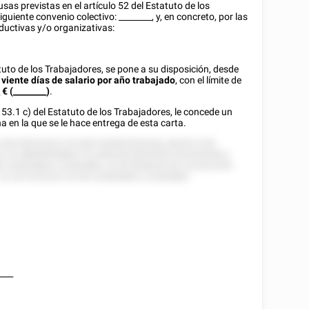
sas previstas en el artículo 52 del Estatuto de los
siguiente convenio colectivo:
________
, y, en concreto, por las
ductivas y/o organizativas:
tuto de los Trabajadores, se pone a su disposición, desde
e
viente días de salario por año trabajado
, con el límite de
_
€ (________)
.
o 53.1 c) del Estatuto de los Trabajadores, le concede un
a en la que se le hace entrega de esta carta.
 528 58252522 52 828 555852552528, 85255 5 85
2 52 88858558822 52 858 8522855528 552555558 2
5 252828822 22282885, 52 85 8558 82 82 222522555
 22 28 2222222 52 85 252828822 22282885.
____