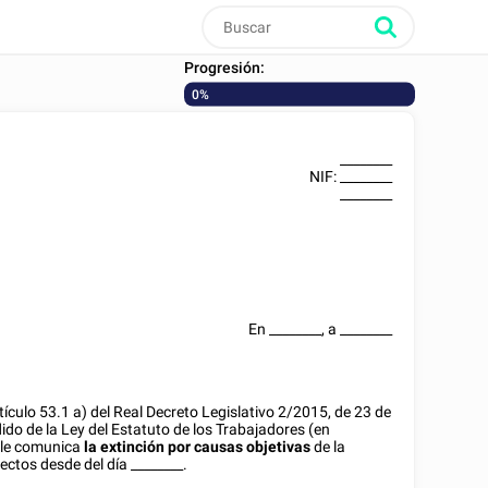
Progresión:
0%
________
NIF:
________
________
En
________
, a
________
tículo 53.1 a) del Real Decreto Legislativo 2/2015, de 23 de
dido de la Ley del Estatuto de los Trabajadores (en
, le comunica
la extinción por causas objetivas
de la
efectos desde del día
________
.