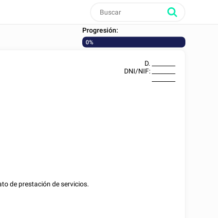
Progresión:
0%
D.
________
DNI/NIF
:
________
________
ato de prestación de servicios.