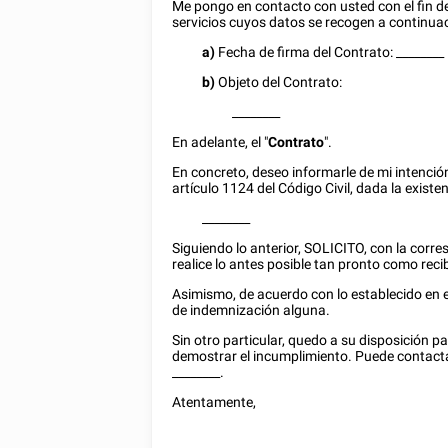
Me pongo en contacto con usted con el fin d
servicios cuyos datos se recogen a continua
a)
Fecha de firma del Contrato:
________
b)
Objeto del Contrato:
________
En adelante, el "
Contrato
".
En concreto, deseo informarle de mi intención
artículo 1124 del Código Civil, dada la existe
________
Siguiendo lo anterior, SOLICITO, con la corre
realice lo antes posible tan pronto como reci
Asimismo, de acuerdo con lo establecido en e
de indemnización alguna.
Sin otro particular, quedo a su disposición p
demostrar el incumplimiento. Puede contacta
________
.
Atentamente,