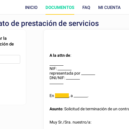
INICIO
DOCUMENTOS
FAQ
MI CUENTA
ato de prestación de servicios
r la
ción de
A la attn de
:
________
NIF:
________
representada por
________
DNI/NIF
:
________
________
En
, a
________
.
________
Asunto
: Solicitud de terminación de un contr
Muy Sr./Sra. nuestro/a: