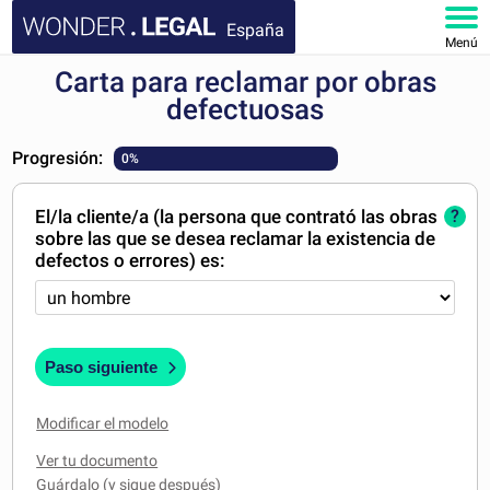
España
Menú
Carta para reclamar por obras
INICIO
defectuosas
DOCUMENTOS
Progresión:
0%
FAQ
El/la cliente/a (la persona que contrató las obras
?
sobre las que se desea reclamar la existencia de
MI CUENTA
defectos o errores) es:
Paso siguiente
Modificar el modelo
Ver tu documento