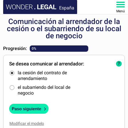
España
Menú
Comunicación al arrendador de la
INICIO
cesión o el subarriendo de su local
de negocio
DOCUMENTOS
Progresión:
0%
FAQ
Se desea comunicar al arrendador:
?
MI CUENTA
la cesión del contrato de
arrendamiento
el subarriendo del local de
negocio
Paso siguiente
Modificar el modelo