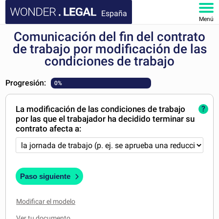
España
Menú
Comunicación del fin del contrato
INICIO
de trabajo por modificación de las
condiciones de trabajo
DOCUMENTOS
Progresión:
0%
FAQ
La modificación de las condiciones de trabajo
?
MI CUENTA
por las que el trabajador ha decidido terminar su
contrato afecta a:
Paso siguiente
Modificar el modelo
Ver tu documento