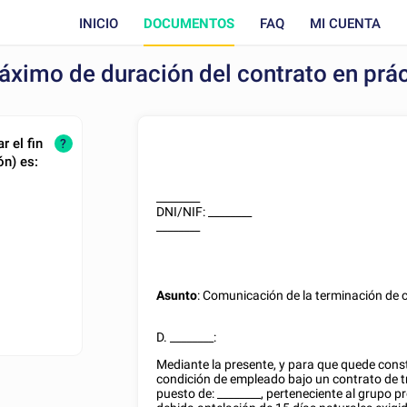
INICIO
DOCUMENTOS
FAQ
MI CUENTA
áximo de duración del contrato en prác
 el fin
?
ón) es:
________
DNI/NIF
:
________
________
Asunto
: Comunicación de la terminación de 
D.
________
:
Mediante la presente, y para que quede cons
condición de empleado bajo un contrato de tr
puesto de:
________
, perteneciente al grupo p