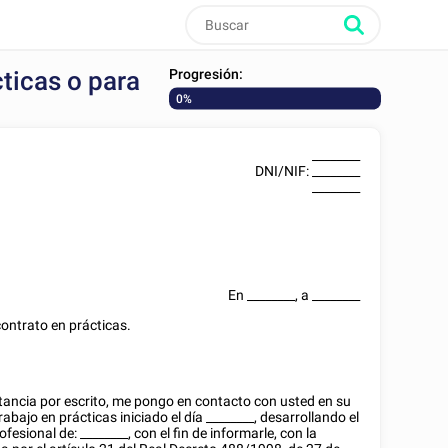
Progresión:
ticas o para
0%
________
DNI/NIF
:
________
________
En
________
, a
________
contrato en prácticas.
tancia por escrito, me pongo en contacto con usted en su
abajo en prácticas iniciado el día
________
, desarrollando el
rofesional de:
________
, con el fin de informarle, con la