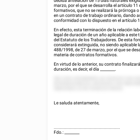
debida antelación de 15 días naturales exigid
marzo, por el que se desarrolla el artículo 1
formativos, que no se realizará la prórroga 
en un contrato de trabajo ordinario, dando así
conformidad con lo dispuesto en el artículo 
En efecto, esta terminación de la relación la
legal de duración de un año aplicable a este
del Estatuto de los Trabajadores. De esta form
considerará extinguida, no siendo aplicable l
488/1998, de 27 de marzo, por el que se desar
materia de contratos formativos.
En virtud de lo anterior, su contrato finaliza
duración, es decir, el día
________
.
582 2252 2552885855, 82 5525225 5 85 2
825528222582222, 85255252 5 85 588228
588252822 22 85 25282222 85525.
Le saluda atentamente,
.....................................................
Fdo.:
________