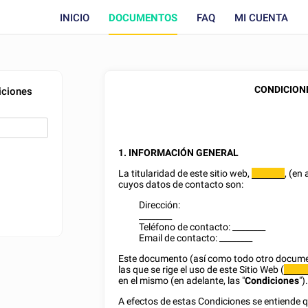
INICIO
DOCUMENTOS
FAQ
MI CUENTA
CONDICION
iciones
1. INFORMACIÓN GENERAL
La titularidad de este sitio web,
, (en
________
cuyos datos de contacto son:
Dirección:
________
Teléfono de contacto:
________
Email de contacto:
________
Este documento (así como todo otro documen
las que se rige el uso de este Sitio Web (
_____
en el mismo (en adelante, las "
Condiciones
")
A efectos de estas Condiciones se entiende q