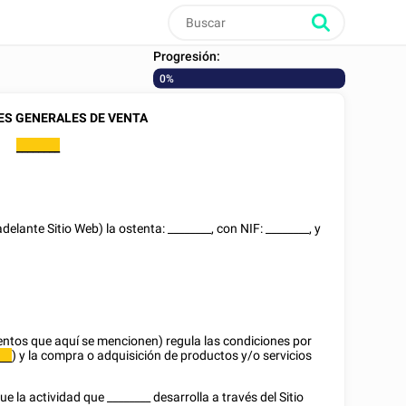
Progresión:
0%
ES GENERALES DE VENTA
________
 adelante Sitio Web) la ostenta:
________
, con NIF:
________
, y
tos que aquí se mencionen) regula las condiciones por
) y la compra o adquisición de productos y/o servicios
___
.
ue la actividad que
________
desarrolla a través del Sitio