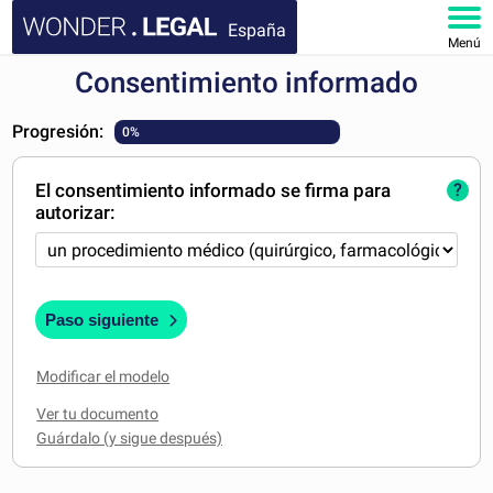
España
Menú
Consentimiento informado
INICIO
Progresión:
0%
DOCUMENTOS
El consentimiento informado se firma para
?
FAQ
autorizar:
MI CUENTA
Paso siguiente
Modificar el modelo
Ver tu documento