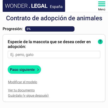
España
Menú
Contrato de adopción de animales
INICIO
Progresión:
0%
DOCUMENTOS
Especie de la mascota que se desea ceder en
?
FAQ
adopción:
MI CUENTA
Paso siguiente
Modificar el modelo
Ver tu documento